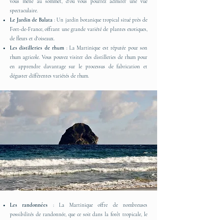
vous mène au sommet, d'où vous pourrez admirer une vue
spectaculaire.
Le Jardin de Balata
: Un jardin botanique tropical situé près de
Fort-de-France, offrant une grande variété de plantes exotiques,
de fleurs et d'oiseaux.
Les distilleries de rhum
: La Martinique est réputée pour son
rhum agricole. Vous pouvez visiter des distilleries de rhum pour
en apprendre davantage sur le processus de fabrication et
déguster différentes variétés de rhum.
Les randonnées
: La Martinique offre de nombreuses
possibilités de randonnée, que ce soit dans la forêt tropicale, le