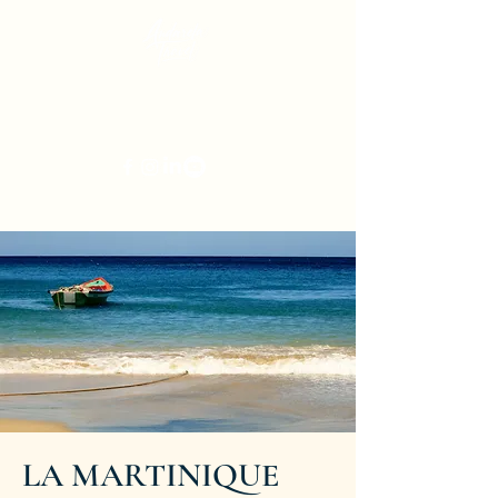
Andarela-Travel
Agence de Voyages
Lyon | Valencin | Saint-Priest
contact@andarela.fr
LA MARTINIQUE