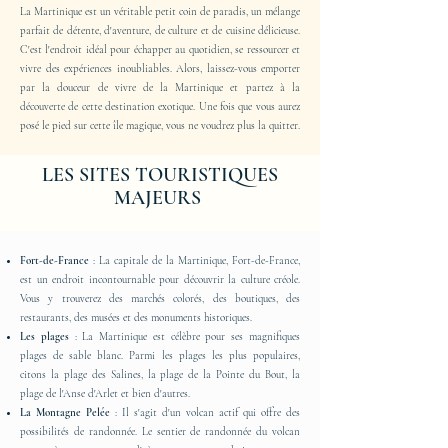
La Martinique est un véritable petit coin de paradis, un mélange
parfait de détente, d'aventure, de culture et de cuisine délicieuse.
C'est l'endroit idéal pour échapper au quotidien, se ressourcer et
vivre des expériences inoubliables. Alors, laissez-vous emporter
par la douceur de vivre de la Martinique et partez à la
découverte de cette destination exotique. Une fois que vous aurez
posé le pied sur cette île magique, vous ne voudrez plus la quitter.
LES SITES TOURISTIQUES
MAJEURS
Fort-de-France
: La capitale de la Martinique, Fort-de-France,
est un endroit incontournable pour découvrir la culture créole.
Vous y trouverez des marchés colorés, des boutiques, des
restaurants, des musées et des monuments historiques.
Les plages
: La Martinique est célèbre pour ses magnifiques
plages de sable blanc. Parmi les plages les plus populaires,
citons la plage des Salines, la plage de la Pointe du Bout, la
plage de l'Anse d'Arlet et bien d'autres.
La Montagne Pelée
: Il s'agit d'un volcan actif qui offre des
possibilités de randonnée. Le sentier de randonnée du volcan