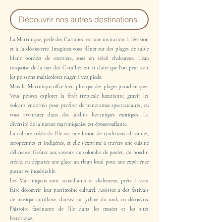
Découvrir nos autres destinations
La Martinique, perle des Caraïbes, est une invitation à l'évasion
et à la découverte. Imaginez-vous flâner sur des plages de sable
blanc bordées de cocotiers, sous un soleil chaleureux. L'eau
turquoise de la mer des Caraïbes est si claire que l'on peut voir
les poissons multicolores nager à vos pieds.
Mais la Martinique offre bien plus que des plages paradisiaques.
Vous pouvez explorer la forêt tropicale luxuriante, gravir les
volcans endormis pour profiter de panoramas spectaculaires, ou
vous aventurer dans des jardins botaniques exotiques. La
diversité de la nature martiniquaise est époustouflante.
La culture créole de l'île est une fusion de traditions africaines,
européennes et indigènes, et elle s'exprime à travers une cuisine
délicieuse. Goûtez aux saveurs du colombo de poulet, du boudin
créole, ou dégustez une glace au rhum local pour une expérience
gustative inoubliable.
Les Martiniquais sont accueillants et chaleureux, prêts à vous
faire découvrir leur patrimoine culturel. Assistez à des festivals
de musique antillaise, dansez au rythme du zouk, ou découvrez
l'histoire fascinante de l'île dans les musées et les sites
historiques.