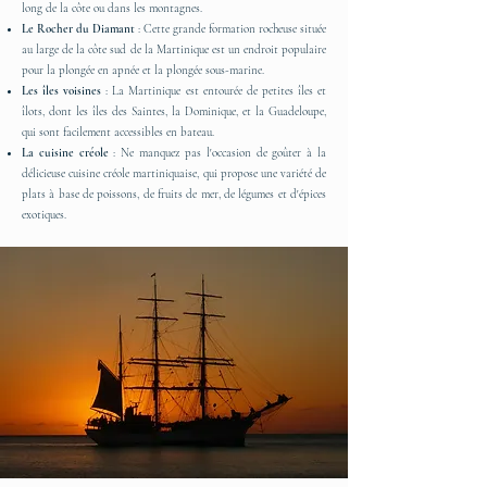
long de la côte ou dans les montagnes.
Le Rocher du Diamant
: Cette grande formation rocheuse située
au large de la côte sud de la Martinique est un endroit populaire
pour la plongée en apnée et la plongée sous-marine.
Les îles voisines
: La Martinique est entourée de petites îles et
îlots, dont les îles des Saintes, la Dominique, et la Guadeloupe,
qui sont facilement accessibles en bateau.
La cuisine créole
: Ne manquez pas l'occasion de goûter à la
délicieuse cuisine créole martiniquaise, qui propose une variété de
plats à base de poissons, de fruits de mer, de légumes et d'épices
exotiques.