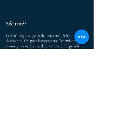
Sécurité :
La Martinique est généralement considérée comme une
destination sûre pour les voyageurs. Cependant,
comme partout ailleurs, il est important de prendre
des précautions de base, telles que la surveillance de vos
biens personnels.
Climat :
La Martinique a un climat tropical avec une saison
sèche de décembre à avril et une saison des pluies de