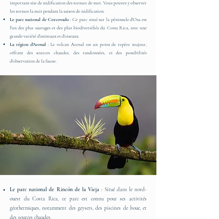
important site de nidification des tortues de mer. Vous pouvez y observer
les tortues la nuit pendant la saison de nidification.
Le parc national de Corcovado
: Ce parc situé sur la péninsule d'Osa est
l'un des plus sauvages et des plus biodiversifiés du Costa Rica, avec une
grande variété d'animaux et d'oiseaux.
La région d'Arenal
: Le volcan Arenal est un point de repère majeur,
offrant des sources chaudes, des randonnées, et des possibilités
d'observation de la faune.
Le parc national de Rincón de la Vieja
: Situé dans le nord-
ouest du Costa Rica, ce parc est connu pour ses activités
géothermiques, notamment des geysers, des piscines de boue, et
des sources chaudes.