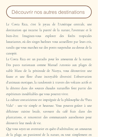
Découvrir nos autres destinations
Le Costa Rica, c'est le joyau de l'Amérique centrale, une
destination qui incarne la pureté de la nature, l'aventure et le
bien-être. Imaginez-vous explorer des forêts tropicales
luxuriantes, où des singes hurleurs vous accueillent par leurs cris,
tandis que vous marchez sur des ponts suspendus au-dessus de la
canopée.
Le Costa Rica est un paradis pour les amoureux de la nature.
Des parcs nationaux comme Manuel Antonio aux plages de
sable blanc de la péninsule de Nicoya, vous découvrirez une
faune et une flore d'une incroyable diversité. L'observation
d'animaux exotiques, la randonnée à travers des volcans actifs et
la détente dans des sources chaudes naturelles font partie des
expériences inoubliables que vous pourrez vivre.
La culture costaricienne est imprégnée de la philosophie du "Pura
Vida" - une vie simple et heureuse. Vous pourrez goûter à une
délicieuse cuisine locale, savourer du café frais dans des
plantations, et rencontrer des communautés autochtones pour
découvrir leur mode de vie.
Que vous soyez un aventurier en quête d'adrénaline, un amoureux
de la plage, un passionné de la nature, ou tout simplement en