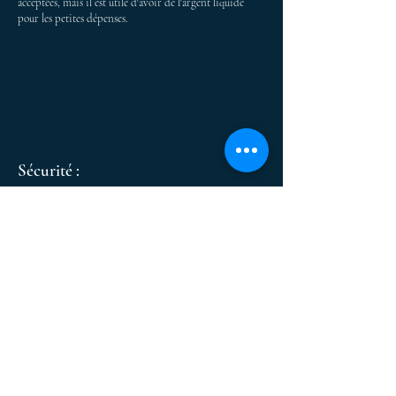
acceptées, mais il est utile d'avoir de l'argent liquide
pour les petites dépenses.
Sécurité :
Le Costa Rica est généralement considéré comme un
pays sûr pour les voyageurs. Cependant, il est toujours
important de prendre des précautions de sécurité de
base, notamment en ce qui concerne la sécurité de vos
biens personnels.