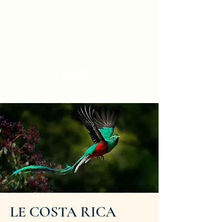
Andarela-Travel
Agence de Voyages
Lyon | Valencin | Saint-Priest
contact@andarela.fr
LE COSTA RICA