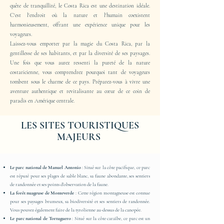
quête de tranquillité, le Costa Rica est une destination idéale.
C'est l'endroit où la nature et l'humain coexistent
harmonieusement, offrant une expérience unique pour les
voyageurs.
Laissez-vous emporter par la magie du Costa Rica, par la
gentillesse de ses habitants, et par la diversité de ses paysages.
Une fois que vous aurez ressenti la pureté de la nature
costaricienne, vous comprendrez pourquoi tant de voyageurs
tombent sous le charme de ce pays. Préparez-vous à vivre une
aventure authentique et revitalisante au cœur de ce coin de
paradis en Amérique centrale.
LES SITES TOURISTIQUES
MAJEURS
Le parc national de Manuel Antonio
: Situé sur la côte pacifique, ce parc
est réputé pour ses plages de sable blanc, sa faune abondante, ses sentiers
de randonnée et ses points d'observation de la faune.
La forêt nuageuse de Monteverde
: Cette région montagneuse est connue
pour ses paysages brumeux, sa biodiversité et ses sentiers de randonnée.
Vous pouvez également faire de la tyrolienne au-dessus de la canopée.
Le parc national de Tortuguero
: Situé sur la côte caraïbe, ce parc est un