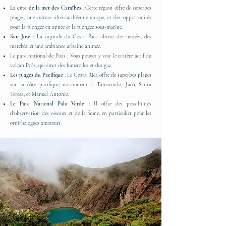
La côte de la mer des Caraïbes
: Cette région offre de superbes
plages, une culture afro-caribéenne unique, et des opportunités
pour la plongée en apnée et la plongée sous-marine.
San José
: La capitale du Costa Rica abrite des musées, des
marchés, et une ambiance urbaine animée.
Le parc national de Poás : Vous pouvez y voir le cratère actif du
volcan Poás, qui émet des fumerolles et des gaz.
Les plages du Pacifique
: Le Costa Rica offre de superbes plages
sur la côte pacifique, notamment à Tamarindo, Jacó, Santa
Teresa, et Manuel Antonio.
Le Parc National Palo Verde
: Il offre des possibilités
d'observation des oiseaux et de la faune, en particulier pour les
ornithologues amateurs.