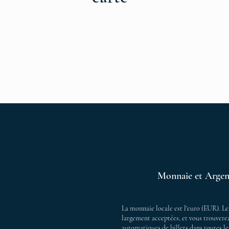
Monnaie et Argen
La monnaie locale est l'euro (EUR). Le
largement acceptées, et vous trouverez
automatiques de billets dans toutes les