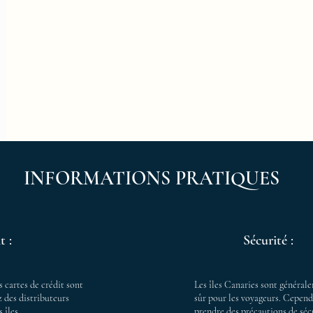
INFORMATIONS PRATIQUES
t :
Sécurité :
s cartes de crédit sont
Les îles Canaries sont généra
 des distributeurs
sûr pour les voyageurs. Cepend
 îles.
prendre des précautions de sé