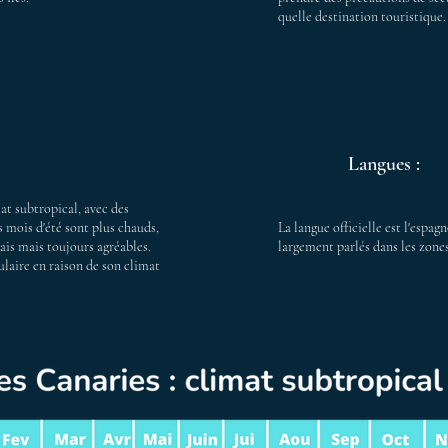
quelle destination touristique.
Langues :
at subtropical, avec des
 mois d'été sont plus chauds,
La langue officielle est l'espagn
rais mais toujours agréables.
largement parlés dans les zones
laire en raison de son climat