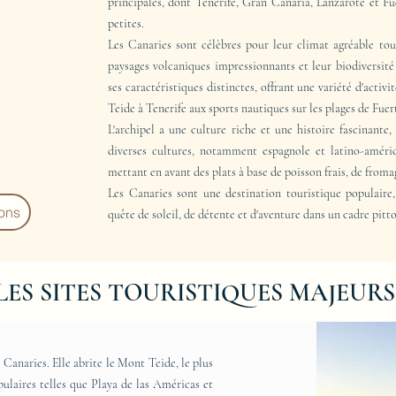
principales, dont Tenerife, Gran Canaria, Lanzarote et Fue
petites.
Les Canaries sont célèbres pour leur climat agréable tout
paysages volcaniques impressionnants et leur biodiversit
ses caractéristiques distinctes, offrant une variété d'activ
Teide à Tenerife aux sports nautiques sur les plages de Fuer
L'archipel a une culture riche et une histoire fascinante,
diverses cultures, notamment espagnole et latino-américa
mettant en avant des plats à base de poisson frais, de froma
Les Canaries sont une destination touristique populaire,
ions
quête de soleil, de détente et d'aventure dans un cadre pitt
LES SITES TOURISTIQUES MAJEUR
es Canaries. Elle abrite le Mont Teide, le plus
ulaires telles que Playa de las Américas et