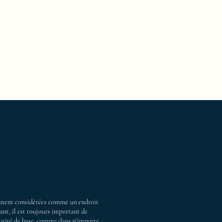
lement considérées comme un endroit
ant, il est toujours important de
curité de base, comme dans n'importe