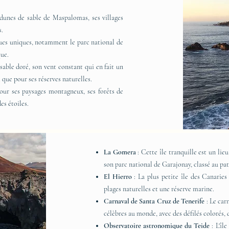
 dunes de sable de Maspalomas, ses villages
s.
ques uniques, notamment le parc national de
que.
sable doré, son vent constant qui en fait un
i que pour ses réserves naturelles.
our ses paysages montagneux, ses forêts de
es étoiles.
La Gomera
: Cette île tranquille est un lie
son parc national de Garajonay, classé au 
El Hierro
: La plus petite île des Canarie
plages naturelles et une réserve marine.
Carnaval de Santa Cruz de Tenerife
: Le car
célèbres au monde, avec des défilés colorés,
Observatoire astronomique du Teide
: L'îl