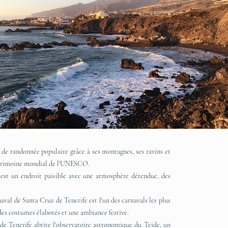
u de randonnée populaire grâce à ses montagnes, ses ravins et
patrimoine mondial de l'UNESCO.
s est un endroit paisible avec une atmosphère détendue, des
naval de Santa Cruz de Tenerife est l'un des carnavals les plus
 des costumes élaborés et une ambiance festive.
e de Tenerife abrite l'observatoire astronomique du Teide, un