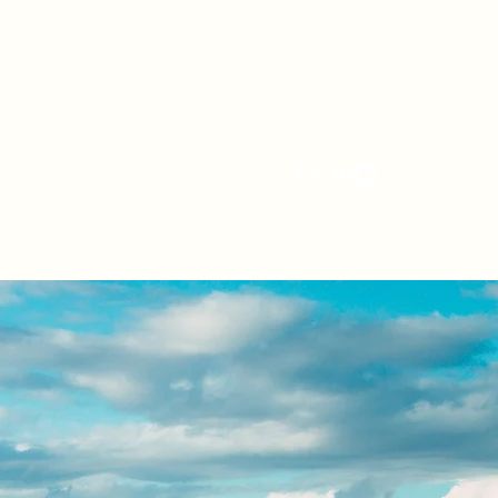
contact@andarela.f
r
Devis
Plus