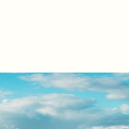
vel
ages
| Saint-Priest
ations
Voyages d'Exceptions
Mariages
Groupes / CSE