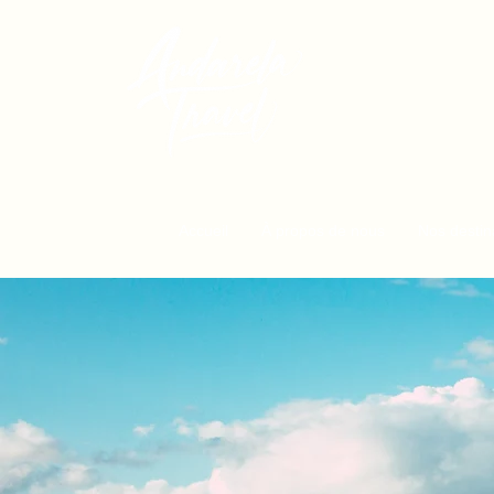
Andarela-Tra
Agence de Voy
Lyon | Valencin 
Accueil
À propos de nous
Nos destin