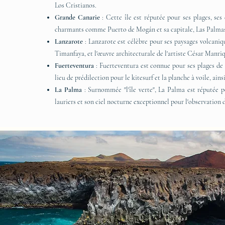
Los Cristianos.
Grande Canarie
: Cette île est réputée pour ses plages, ses
charmants comme Puerto de Mogán et sa capitale, Las Palma
Lanzarote
: Lanzarote est célèbre pour ses paysages volcani
Timanfaya, et l'œuvre architecturale de l'artiste César Manri
Fuerteventura
: Fuerteventura est connue pour ses plages de 
lieu de prédilection pour le kitesurf et la planche à voile, ains
La Palma
: Surnommée "l'île verte", La Palma est réputée p
lauriers et son ciel nocturne exceptionnel pour l'observation d